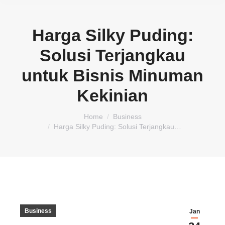
Harga Silky Puding:
Solusi Terjangkau
untuk Bisnis Minuman
Kekinian
You are here:
Home
Business
Harga Silky Puding: Solusi Terjangkau…
Business
Jan