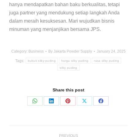
hanya mendapatkan bahan baku berkualitas, tetapi
juga partner yang mendukung setiap langkah Anda
dalam meraih kesuksesan. Mari wujudkan bisnis
minuman yang menjanjikan bersama JPS.
Category:
Business
By
Jakarta Powder Supply
January 24, 2025
Tags:
bubuk silky puding
harga silky puding
rasa silky puding
silky puding
Share this post
Share
Share
Share
Share
Share
on
on
on
on
on
WhatsApp
LinkedIn
Pinterest
X
Facebook
Post
PREVIOUS