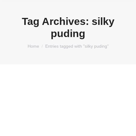
Tag Archives:
silky
puding
You are here:
Home
Entries tagged with "silky puding"