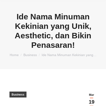
Ide Nama Minuman
Kekinian yang Unik,
Aesthetic, dan Bikin
Penasaran!
You are here:
Home
Business
Ide Nama Minuman Kekinian yang…
Business
Mar
19