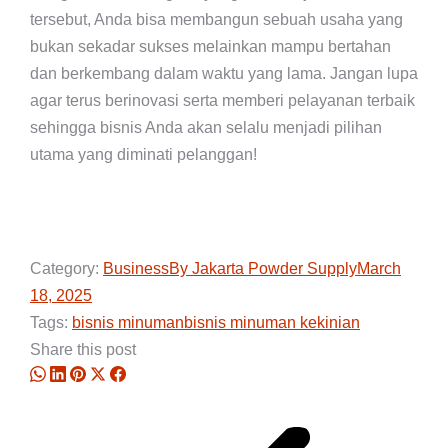
tersebut, Anda bisa membangun sebuah usaha yang
bukan sekadar sukses melainkan mampu bertahan
dan berkembang dalam waktu yang lama. Jangan lupa
agar terus berinovasi serta memberi pelayanan terbaik
sehingga bisnis Anda akan selalu menjadi pilihan
utama yang diminati pelanggan!
Category:
Business
By
Jakarta Powder Supply
March
18, 2025
Tags:
bisnis minuman
bisnis minuman kekinian
Share this post
Share
Share
Share
Share
Share
Post
on
on
on
on
on
navigation
WhatsApp
LinkedIn
Pinterest
X
Facebook