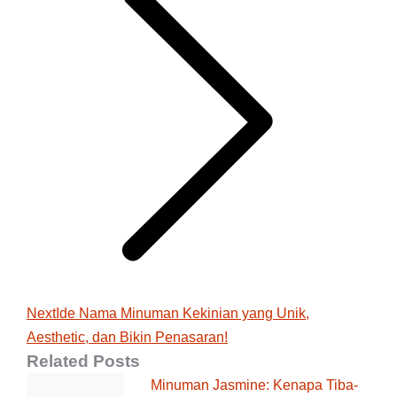
Next
Next
Ide Nama Minuman Kekinian yang Unik,
Aesthetic, dan Bikin Penasaran!
post:
Related Posts
Minuman Jasmine: Kenapa Tiba-