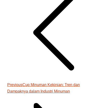
Previous
Previous
Cup Minuman Kekinian: Tren dan
Dampaknya dalam Industri Minuman
post: