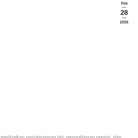
Feb
28
2026
 melibatkan penimbangan biji, penggilingan presisi, dan