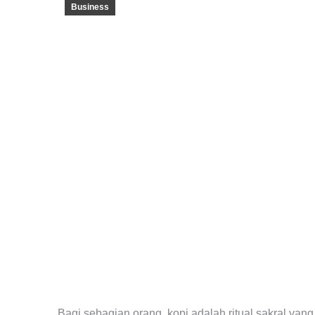
Business
Bagi sebagian orang, kopi adalah ritual sakral yang