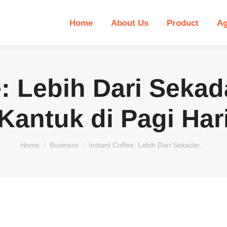
Home
About Us
Product
Ag
e: Lebih Dari Seka
Kantuk di Pagi Har
You are here:
Home
Business
Instant Coffee: Lebih Dari Sekadar…