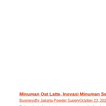
Minuman Oat Latte, Inovasi Minuman S
Business
By
Jakarta Powder Supply
October 23, 20