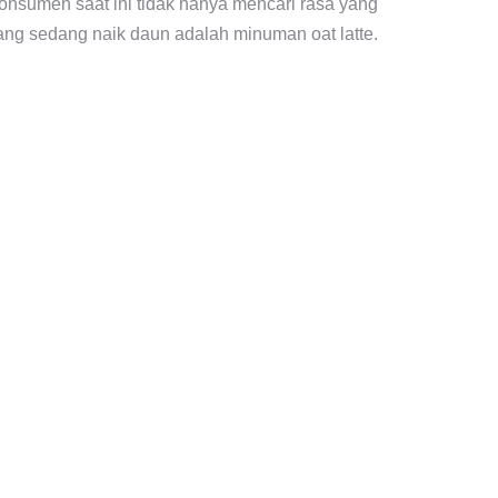
onsumen saat ini tidak hanya mencari rasa yang
yang sedang naik daun adalah minuman oat latte.