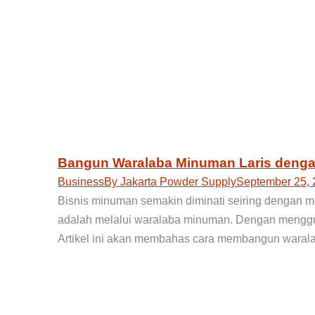
Bangun Waralaba Minuman Laris deng
Business
By
Jakarta Powder Supply
September 25, 
Bisnis minuman semakin diminati seiring dengan m
adalah melalui waralaba minuman. Dengan menggu
Artikel ini akan membahas cara membangun warala