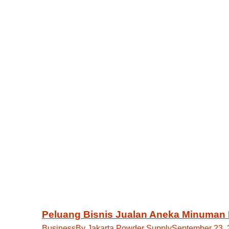
Peluang Bisnis Jualan Aneka Minuman 
Business
By
Jakarta Powder Supply
September 23, 