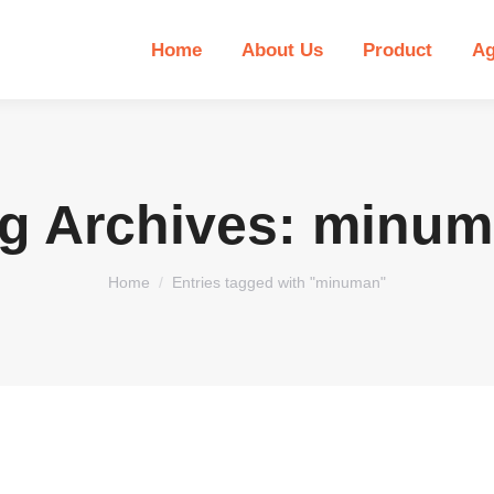
Home
About Us
Product
Ag
g Archives:
minum
You are here:
Home
Entries tagged with "minuman"